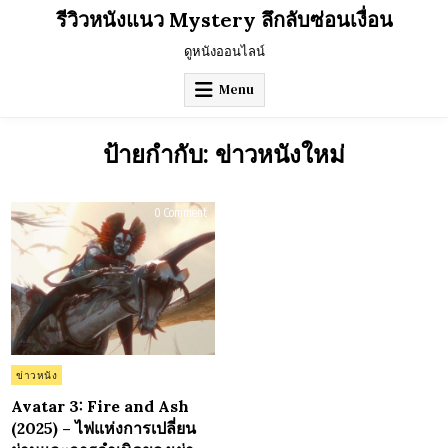
Skip
รีวิวหนังแนว Mystery ลึกลับซ่อนเงื่อน
to
content
ดูหนังออนไลน์
Menu
ป้ายกำกับ:
ข่าวหนังใหม่
on
0 Comment
Avatar
3:
Fire
and
Ash
(2025)
–
ไฟ
แห่ง
การ
เปลี่ยน
ผ่าน
และ
Posted
ข่าวหนัง
การ
in
กำเนิด
ของ
Avatar 3: Fire and Ash
เผ่า
(2025) – ไฟแห่งการเปลี่ยน
ใหม่
บน