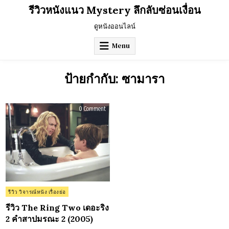
Skip
รีวิวหนังแนว Mystery ลึกลับซ่อนเงื่อน
to
content
ดูหนังออนไลน์
Menu
ป้ายกำกับ:
ซามารา
on
0 Comment
รีวิว
The
Ring
Two
เดอะ
ริง
2
คำ
สาป
มรณะ
2
(2005)
Posted
รีวิว วิจารณ์หนัง เรื่องย่อ
in
รีวิว The Ring Two เดอะริง
2 คำสาปมรณะ 2 (2005)