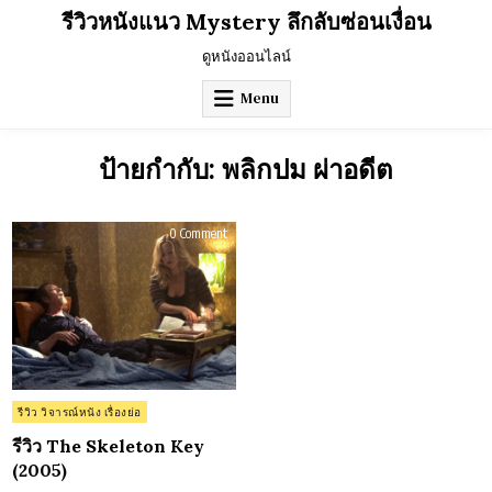
Skip
รีวิวหนังแนว Mystery ลึกลับซ่อนเงื่อน
to
content
ดูหนังออนไลน์
Menu
ป้ายกำกับ:
พลิกปม ผ่าอดีต
on
0 Comment
รีวิว
The
Skeleton
Key
(2005)
Posted
รีวิว วิจารณ์หนัง เรื่องย่อ
in
รีวิว The Skeleton Key
(2005)