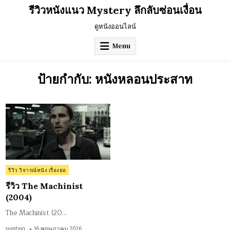
Skip
รีวิวหนังแนว Mystery ลึกลับซ่อนเงื่อน
to
content
ดูหนังออนไลน์
Menu
ป้ายกำกับ:
หนังหลอนประสาท
on
0 Comment
รีวิว
The
Machinist
(2004)
Posted
รีวิว วิจารณ์หนัง เรื่องย่อ
in
รีวิว The Machinist
(2004)
The Machinist (20…
sumting
16 พฤษภาคม 2026