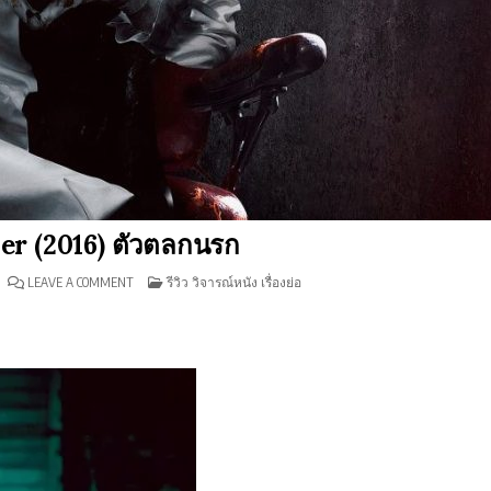
fier (2016) ตัวตลกนรก
ON
POSTED
LEAVE A COMMENT
รีวิว วิจารณ์หนัง เรื่องย่อ
รีวิว
IN
TERRIFIER
(2016)
ตัว
ตลก
นรก