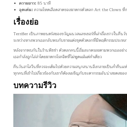
ความยาว:
85 นาที
จุดเด่น:
ความโหดเลือดสาดของฆาตกรตัวตลก Art the Clown ที่
เรื่องย่อ
Terrifier เป็นภาพยนตร์สยองขวัญแนวสแลชเชอร์ที่เล่าเรื่องราวในคื
ระหว่างทางพวกเธอกลับพบกับชายแต่งชุดตัวตลกที่มีพฤติกรรมประหลาด 
หลังจากพบกันในร้านพิซซ่า ตัวตลกคนนี้เริ่มสะกดรอยตามพวกเธออย่างเ
เธอกำลังถูกไล่ล่าโดยฆาตกรโรคจิตที่ไม่พูดแม้แต่คำเดียว
คืนวันฮาโลวีนที่ควรจะเต็มไปด้วยความสนุกสนานจึงกลายเป็นค่ำคืนแห่ง
ทุกคนที่เข้าไปเกี่ยวข้องกับเขาก็ต้องเผชิญกับชะตากรรมอันน่าสยดสยอง
บทความรีวิว