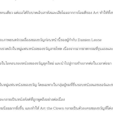
ยงคนเดียว แต่เธอได้รับบาดเจ็บสาหัสและเสียโฉมจากการโจมตีของ Art ทำให้ทิ้ง
ละภาพยนตร์รวมเรื่องสยองขวัญก่อนหน้านี้ของผู้กำกับ Damien Leone
อย่างรวดเร็วในหมู่แฟนหนังสยองขวัญสายโหด เนื่องจากฉากฆาตกรรมที่รุนแรงแล
ึ่งในไอคอนของหนังสยองขวัญยุคใหม่ และนำไปสู่การสร้างภาคต่อในเวลาต่อมา
ากในหมู่แฟนหนังสยองขวัญ โดยเฉพาะในกลุ่มผู้ชมที่ชื่นชอบหนังสแลชเชอร์และ
กลายเป็นหนังคัลต์ที่ถูกพูดถึงอย่างต่อเนื่อง
บความนิยมมากยิ่งขึ้น และทำให้ Art the Clown กลายเป็นตัวละครสยองขวัญที่โด่งด