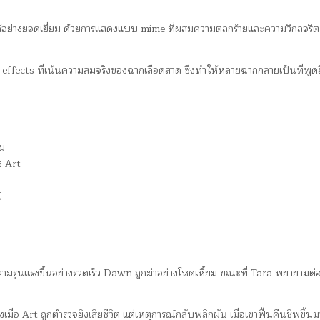
างยอดเยี่ยม ด้วยการแสดงแบบ mime ที่ผสมความตลกร้ายและความวิกลจริต 
 effects ที่เน้นความสมจริงของฉากเลือดสาด ซึ่งทำให้หลายฉากกลายเป็นที่พูดถ
ยม
ง Art
์
รุนแรงขึ้นอย่างรวดเร็ว Dawn ถูกฆ่าอย่างโหดเหี้ยม ขณะที่ Tara พยายามต่อสู
เมื่อ Art ถูกตำรวจยิงเสียชีวิต แต่เหตุการณ์กลับพลิกผัน เมื่อเขาฟื้นคืนชีพขึ้นม