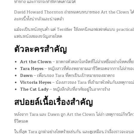
ท่าทาง และการกระทำที่คาดเดาไม่ได้
David Howard Thornton ถ่ายทอดบทบาทของ Art the Clown ได้อย่
ละครนี้ทั้งน่ากลัวและน่าจดจำ
แม้จะเป็นหนังทุนต่ำ แต่ Terrifier ใช้เทคนิคเอฟเฟกต์แบบ practical
แฟนหนังสยองขวัญสายโหด
ตัวละครสำคัญ
Art the Clown
– ฆาตกรตัวตลกโรคจิตที่ไล่ล่าเหยื่ออย่างโหดเหี้
Tara Heyes
– หญิงสาวที่ต้องพยายามเอาชีวิตรอดจากการไล่ล่าขอ
Dawn
– เพื่อนของ Tara ที่ตกเป็นเป้าหมายของฆาตกร
Victoria Heyes
– น้องสาวของ Tara ที่เข้ามาพัวพันกับเหตุการณ
The Cat Lady
– หญิงลึกลับที่อาศัยอยู่ในอาคารร้าง
สปอยล์เนื้อเรื่องสำคัญ
หลังจาก Tara และ Dawn ถูก Art the Clown ไล่ล่า เหตุการณ์ก็ทวีความ
ชีวิตรอด
ในที่สุด Tara ถูกฆ่าอย่างโหดร้ายเช่นกัน และดูเหมือนว่าเรื่องราวจะจบลง