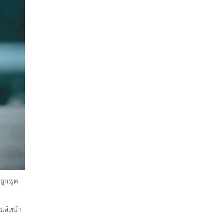
ถูกพูด
านสีหน้า