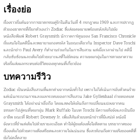
เรื่องย่อ
เรื่องราวเริ่มต้นจากการฆาตกรรมคู่รักในคืนวันที่ 4 กรกฎาคม 1969 และการปรากฏ
ตัวของฆาตกรที่เรียกตัวเองว่า Zodiac ซึ่งส่งจดหมายพร้อมรหัสลับไปยัง
หนังสือพิมพ์ Robert Graysmith นักวาดการ์ตูนของ San Francisco Chronicle
เริ่มสนใจในคดีนี้และพยายามถอดรหัส ในขณะเดียวกัน Inspector Dave Toschi
และนักข่าว Paul Avery ก็ทำงานร่วมกันในการสืบสวน แต่เมื่อเวลาผ่านไป คดีนี้
กลับซับซ้อนและเต็มไปด้วยเบาะแสที่ไม่ชัดเจน ความหมกมุ่นในการตามหาความ
จริงเริ่มส่งผลกระทบต่อชีวิตของทุกคนที่เกี่ยวข้อง
บทความรีวิว
Zodiac เป็นหนังสืบสวนที่แตกต่างจากหนังทั่วไป เพราะไม่ได้เน้นการจับตัวคนร้าย
แต่เน้นกระบวนการและผลกระทบของการสืบสวน Jake Gyllenhaal ถ่ายทอดบท
Graysmith ได้อย่างน่าเชื่อถือ โดยแสดงให้เห็นถึงการเปลี่ยนแปลงจากคน
ธรรมดาไปสู่คนที่หมกมุ่น Mark Ruffalo ในบท Toschi มีความจริงจังและเป็นมือ
อาชีพ ขณะที่ Robert Downey Jr. เพิ่มสีสันด้วยบทนักข่าวที่มีเสน่ห์ หนังมี
จังหวะที่ช้าแต่เต็มไปด้วยรายละเอียด ทำให้ผู้ชมต้องตั้งใจติดตาม บรรยากาศของ
เรื่องเต็มไปด้วยความตึงเครียดและความไม่แน่นอน ซึ่งสะท้อนถึงความจริงของคดีที่
ยังไม่คลี่คลาย