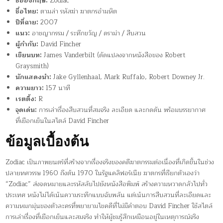
ชื่ออังกฤษ:
Zodiac
ชื่อไทย:
ตามล่า รหัสฆ่า ฆาตกรอำมหิต
ปีที่ฉาย:
2007
แนว:
อาชญากรรม / ระทึกขวัญ / ดราม่า / สืบสวน
ผู้กำกับ:
David Fincher
เขียนบท:
James Vanderbilt (ดัดแปลงจากหนังสือของ Robert
Graysmith)
นักแสดงนำ:
Jake Gyllenhaal, Mark Ruffalo, Robert Downey Jr.
ความยาว:
157 นาที
เรตติ้ง:
R
จุดเด่น:
การเล่าเรื่องสืบสวนที่สมจริง ละเอียด และกดดัน พร้อมบรรยากาศ
ที่เยือกเย็นในสไตล์ David Fincher
ข้อมูลเบื้องต้น
Zodiac เป็นภาพยนตร์ที่สร้างจากเรื่องจริงของคดีฆาตกรรมต่อเนื่องที่เกิดขึ้นในช่วง
ปลายทศวรรษ 1960 ถึงต้น 1970 ในรัฐแคลิฟอร์เนีย ฆาตกรที่เรียกตัวเองว่า
“Zodiac” ส่งจดหมายและรหัสลับไปยังหนังสือพิมพ์ สร้างความหวาดกลัวไปทั่ว
ประเทศ หนังไม่ได้เน้นความระทึกแบบฉับพลัน แต่เน้นการสืบสวนที่ละเอียดและ
ความหมกมุ่นของตัวละครที่พยายามไขคดีที่ไม่มีคำตอบ David Fincher ใช้สไตล์
การเล่าเรื่องที่เยือกเย็นและสมจริง ทำให้ผู้ชมรู้สึกเหมือนอยู่ในเหตุการณ์จริง